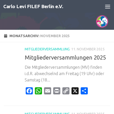
Carlo Levi FILEF Berlin e.V.
Zum Inhalt springen
MONATSARCHIV:
NOVEMBER 2025
MITGLIEDERVERSAMMLUNG
11. NOVEMBER 2025
Mitgliederversammlungen 2025
Die Mitgliederversammlungen (MV) finden
i.d.R. abwechselnd am Freitag (19 Uhr) oder
Samstag (18...
Facebook
WhatsApp
Email
Print
Copy
X
Teilen
Link
MITGLIEDERVERSAMMLUNG
11. NOVEMBER 2025