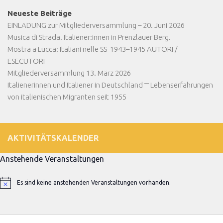
Neueste Beiträge
EINLADUNG zur Mitgliederversammlung – 20. Juni 2026
Musica di Strada. Italiener:innen in Prenzlauer Berg.
Mostra a Lucca: Italiani nelle SS 1943–1945 AUTORI /
ESECUTORI
Mitgliederversammlung 13. März 2026
Italienerinnen und Italiener in Deutschland ⎻ Lebenserfahrungen
von italienischen Migranten seit 1955
AKTIVITÄTSKALENDER
Anstehende Veranstaltungen
Es sind keine anstehenden Veranstaltungen vorhanden.
Hinweis