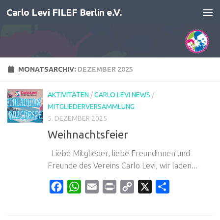
Carlo Levi FILEF Berlin e.V.
Zum Inhalt springen
MONATSARCHIV:
DEZEMBER 2025
AKTIVITÄTEN
/
CARLO LEVI NEWS
/
MITGLIEDERVERSAMMLUNG
5. DEZEMBER 2025
Weihnachtsfeier
Liebe Mitglieder, liebe Freundinnen und
Freunde des Vereins Carlo Levi, wir laden...
Facebook
WhatsApp
Email
Print
Copy
X
Teilen
Link