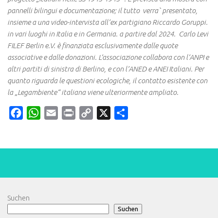
pannelli bilingui e documentazione; il tutto verra` presentato,
insieme a una video-intervista all’ex partigiano Riccardo Goruppi.
in vari luoghi in Italia e in Germania. a partire dal 2024.
Carlo Levi
FILEF Berlin e.V. è finanziata esclusivamente dalle quote
associative e dalle donazioni. L’associazione collabora con l’ANPI e
altri partiti di sinistra di Berlino, e con l’ANED e ANEI Italiani. Per
quanto riguarda le questioni ecologiche, il contatto esistente con
la „Legambiente“ italiana viene ulteriormente ampliato.
Facebook
WhatsApp
Email
Print
Copy
X
Teilen
Link
Suchen
Suchen