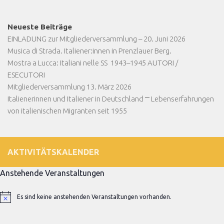
Neueste Beiträge
EINLADUNG zur Mitgliederversammlung – 20. Juni 2026
Musica di Strada. Italiener:innen in Prenzlauer Berg.
Mostra a Lucca: Italiani nelle SS 1943–1945 AUTORI /
ESECUTORI
Mitgliederversammlung 13. März 2026
Italienerinnen und Italiener in Deutschland ⎻ Lebenserfahrungen
von italienischen Migranten seit 1955
AKTIVITÄTSKALENDER
Anstehende Veranstaltungen
Es sind keine anstehenden Veranstaltungen vorhanden.
Hinweis