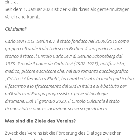
eintrat.
Seit dem 1. Januar 2023 ist der Kulturkreis als gemeinnütziger
Verein anerkannt.
Chi siamo?
Carlo Levi FILEF Berlin e.V. è stato fondato nel 2009/2010 come
gruppo culturale italo-tedesco a Berlino. Il suo predecessore
storico è stato il Circolo Carlo Levi di Berlino Schöneberg dal
1975.
P
rende il nome da Carlo Levi (1902-1975), antifascista,
medico, pittore e scrittore che, nel suo romanzo autobiografico
„Cristo si è fermato a Eboli“, ha caratterizzato in modo particolare
il fascismo e lo sfruttamento del Sud in Italia e si è battuto per
un’Italia e un’Europa progressiste e prive di ideologie
disumane.
Dal 1° gennaio 2023, il Circolo Culturale è stato
riconosciuto come associazione senza scopo di lucro.
Was sind die Ziele des Vereins?
Zweck des Vereins ist die Förderung des Dialogs zwischen