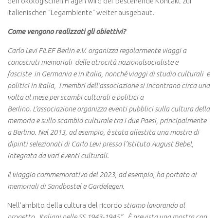
den ökologischen Fragen wird der bestehende Kontakt zur
italienischen “Legambiente“ weiter ausgebaut.
Come vengono realizzati gli obiettivi?
Carlo Levi FILEF Berlin e.V. organizza regolarmente viaggi a
conosciuti memoriali delle atrocità nazionalsocialiste e
fasciste in Germania e in Italia, nonché viaggi di studio culturali e
politici in Italia, I membri dell’associazione si incontrano circa una
volta al mese per scambi culturali e politici a
Berlino.
L’associazione organizza eventi pubblici sulla cultura della
memoria e sullo scambio culturale tra i due Paesi, principalmente
a Berlino. Nel 2013, ad esempio, è stata allestita una mostra di
dipinti selezionati di Carlo Levi presso l’Istituto August Bebel,
integrata da vari eventi culturali.
Il viaggio commemorativo del 2023, ad esempio, ha portato ai
memoriali di Sandbostel e Gardelegen.
Nell’ambito della cultura del ricordo
stiamo lavorando al
progetto „Italiani nelle SS 1943-1945“ . È prevista una mostra con