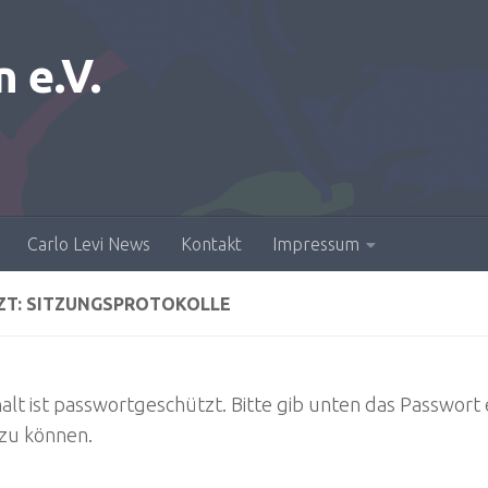
n e.V.
Carlo Levi News
Kontakt
Impressum
ZT: SITZUNGSPROTOKOLLE
halt ist passwortgeschützt. Bitte gib unten das Passwort 
zu können.