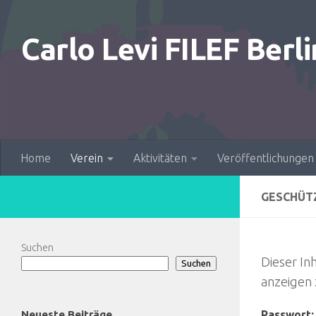
Zum Inhalt springen
Carlo Levi FILEF Berli
Home
Verein
Aktivitäten
Veröffentlichungen
GESCHÜT
Suchen
Dieser In
Suchen
anzeigen 
Neueste Beiträge
Passwort: