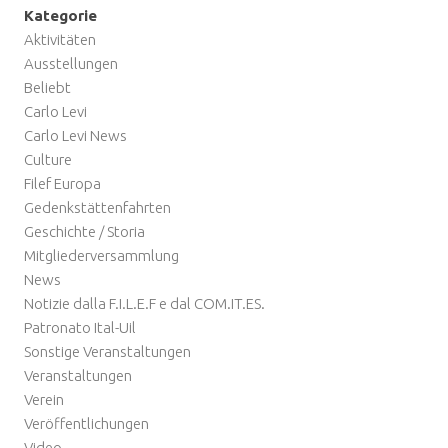
Kategorie
Aktivitäten
Ausstellungen
Beliebt
Carlo Levi
Carlo Levi News
Culture
Filef Europa
Gedenkstättenfahrten
Geschichte / Storia
Mitgliederversammlung
News
Notizie dalla F.I.L.E.F e dal COM.IT.ES.
Patronato Ital-Uil
Sonstige Veranstaltungen
Veranstaltungen
Verein
Veröffentlichungen
Video