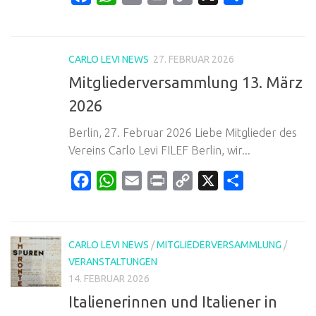
Link
CARLO LEVI NEWS
27. FEBRUAR 2026
Mitgliederversammlung 13. März
2026
Berlin, 27. Februar 2026 Liebe Mitglieder des
Vereins Carlo Levi FILEF Berlin, wir...
Facebook
WhatsApp
Email
Print
Copy
X
Teilen
Link
CARLO LEVI NEWS
/
MITGLIEDERVERSAMMLUNG
/
VERANSTALTUNGEN
14. FEBRUAR 2026
Italienerinnen und Italiener in