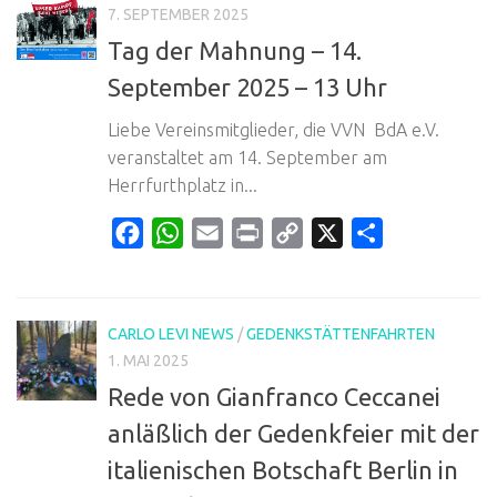
7. SEPTEMBER 2025
Tag der Mahnung – 14.
September 2025 – 13 Uhr
Liebe Vereinsmitglieder, die VVN BdA e.V.
veranstaltet am 14. September am
Herrfurthplatz in...
Facebook
WhatsApp
Email
Print
Copy
X
Teilen
Link
CARLO LEVI NEWS
/
GEDENKSTÄTTENFAHRTEN
1. MAI 2025
Rede von Gianfranco Ceccanei
anläßlich der Gedenkfeier mit der
italienischen Botschaft Berlin in