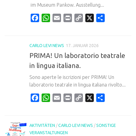
im Museum Pankow. Ausstellung...
Facebook
WhatsApp
Email
Print
Copy
X
Teilen
Link
CARLO LEVI NEWS
17. JANUAR 2026
PRIMA! Un laboratorio teatrale
in lingua italiana.
Sono aperte le iscrizioni per PRIMA! Un
laboratorio teatrale in lingua italiana rivolto...
Facebook
WhatsApp
Email
Print
Copy
X
Teilen
Link
AKTIVITÄTEN
/
CARLO LEVI NEWS
/
SONSTIGE
VERANSTALTUNGEN