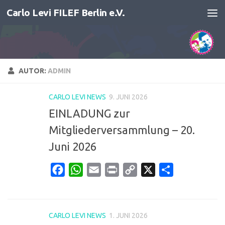
Carlo Levi FILEF Berlin e.V.
Zum Inhalt springen
AUTOR:
ADMIN
CARLO LEVI NEWS
9. JUNI 2026
EINLADUNG zur
Mitgliederversammlung – 20.
Juni 2026
Facebook
WhatsApp
Email
Print
Copy
X
Teilen
Link
CARLO LEVI NEWS
1. JUNI 2026