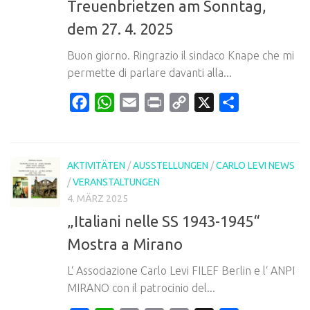
Treuenbrietzen am Sonntag,
dem 27. 4. 2025
Buon giorno. Ringrazio il sindaco Knape che mi
permette di parlare davanti alla...
Facebook
WhatsApp
Email
Print
Copy
X
Teilen
Link
AKTIVITÄTEN
/
AUSSTELLUNGEN
/
CARLO LEVI NEWS
/
VERANSTALTUNGEN
4. MÄRZ 2025
„Italiani nelle SS 1943-1945“
Mostra a Mirano
L‘ Associazione Carlo Levi FILEF Berlin e l‘ ANPI
MIRANO con il patrocinio del...