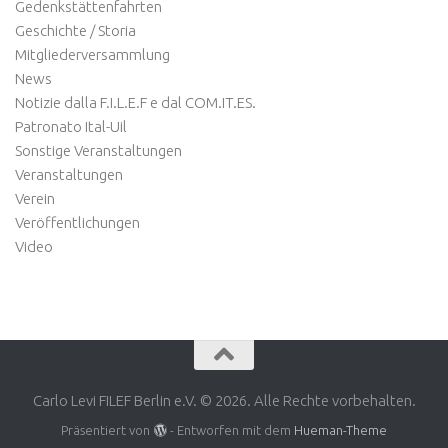
Gedenkstättenfahrten
Geschichte / Storia
Mitgliederversammlung
News
Notizie dalla F.I.L.E.F e dal COM.IT.ES.
Patronato Ital-Uil
Sonstige Veranstaltungen
Veranstaltungen
Verein
Veröffentlichungen
Video
Carlo Levi FILEF Berlin e.V. © 2026. Alle Rechte vorbehalten.
Präsentiert von
- Entworfen mit dem
Hueman-Theme