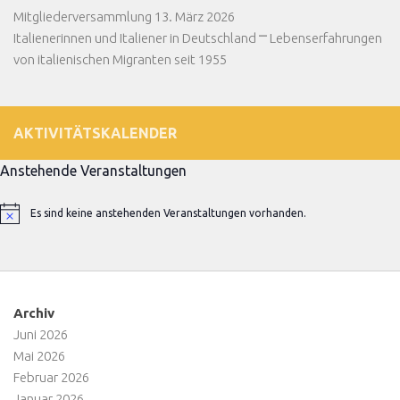
Mitgliederversammlung 13. März 2026
Italienerinnen und Italiener in Deutschland ⎻ Lebenserfahrungen
von italienischen Migranten seit 1955
AKTIVITÄTSKALENDER
Anstehende Veranstaltungen
Es sind keine anstehenden Veranstaltungen vorhanden.
Hinweis
Archiv
Juni 2026
Mai 2026
Februar 2026
Januar 2026