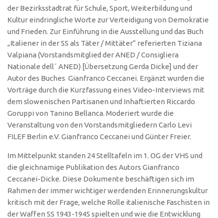
der Bezirksstadtrat für Schule, Sport, Weiterbildung und
Kultur eindringliche Worte zur Verteidigung von Demokratie
und Frieden. Zur Einführung in die Ausstellung und das Buch
„Italiener in der SS als Täter / Mittäter“ referierten Tiziana
Valpiana (Vorstandsmitglied der ANED / Consigliera
Nationale dell´ ANED) [Übersetzung Gerda Dicke] und der
Autor des Buches Gianfranco Ceccanei. Ergänzt wurden die
Vorträge durch die Kurzfassung eines Video-Interviews mit
dem slowenischen Partisanen und Inhaftierten Riccardo
Goruppi von Tanino Bellanca. Moderiert wurde die
Veranstaltung von den Vorstandsmitgliedern Carlo Levi
FILEF Berlin e.V. Gianfranco Ceccanei und Günter Freier.
Im Mittelpunkt standen 24 Stelltafeln im 1. OG der VHS und
die gleichnamige Publikation des Autors Gianfranco
Ceccanei-Dicke. Diese Dokumente beschäftigen sich im
Rahmen der immer wichtiger werdenden Erinnerungskultur
kritisch mit der Frage, welche Rolle italienische Faschisten in
der Waffen SS 1943-1945 spielten und wie die Entwicklung