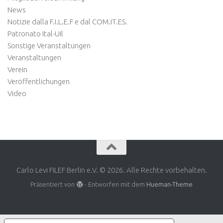
News
Notizie dalla F.I.L.E.F e dal COM.IT.ES.
Patronato Ital-Uil
Sonstige Veranstaltungen
Veranstaltungen
Verein
Veröffentlichungen
Video
Carlo Levi FILEF Berlin e.V. © 2026. Alle Rechte vorbehalten.
Präsentiert von
- Entworfen mit dem
Hueman-Theme