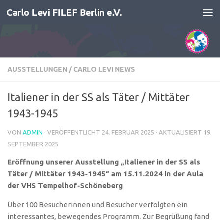
Carlo Levi FILEF Berlin e.V.
Zum Inhalt springen
AUSSTELLUNGEN
/
CARLO LEVI NEWS
Italiener in der SS als Täter / Mittäter
1943-1945
VON
ADMIN
· VERÖFFENTLICHT
24. FEBRUAR 2025
· AKTUALISIERT
19.
SEPTEMBER 2025
Eröffnung unserer Ausstellung „Italiener in der SS als
Täter / Mittäter 1943-1945“ am 15.11.2024 in der Aula
der VHS Tempelhof-Schöneberg
Über 100 Besucherinnen und Besucher verfolgten ein
interessantes, bewegendes Programm. Zur Begrüßung fand